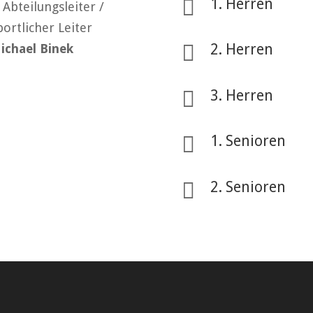

1. Herren
. Abteilungsleiter /
portlicher Leiter

2. Herren
ichael Binek

3. Herren

1. Senioren

2. Senioren