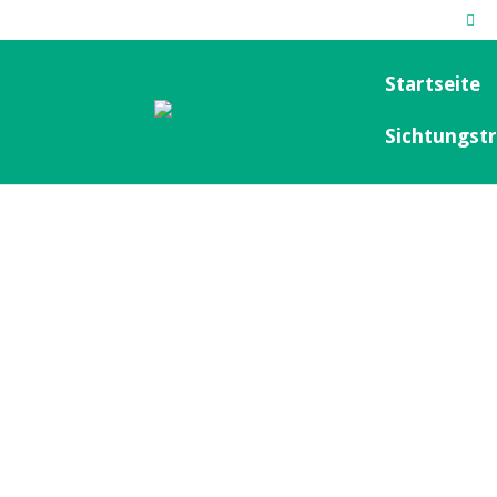
Startseite
Sichtungstr
Herren-Teams
1.-3. Herren, Senioren, Altliga,