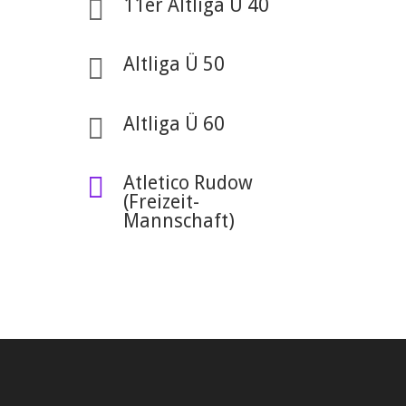

11er Altliga Ü 40

Altliga Ü 50

Altliga Ü 60

Atletico Rudow
(Freizeit-
Mannschaft)