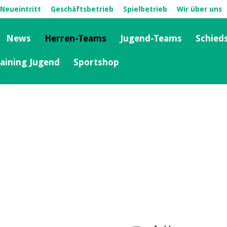
Neueintritt
Geschäftsbetrieb
Spielbetrieb
Wir über uns
News
Herren-Teams
Jugend-Teams
Schied
aining Jugend
Sportshop
 Ü 50, Ü 60