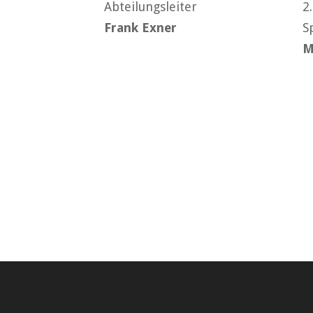
Abteilungsleiter
2
Frank Exner
S
M