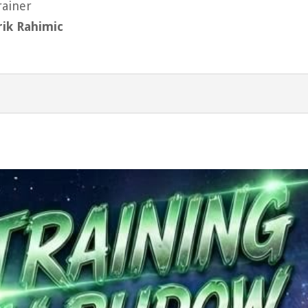
rainer
rik Rahimic